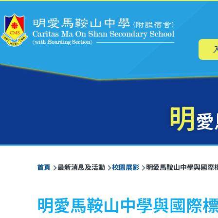
主
移至主內容
导
航
明
愛
導
首頁
最新消息及活動
校園展影
明愛馬鞍山中學與國際
航
連
明愛馬鞍山中學與國際
結