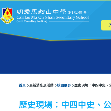
主
移至主內容
导
航
導
首頁
最新消息及活動
校園展影
歷史現場：中四中史、
航
連
歷史現場：中四中史、
結