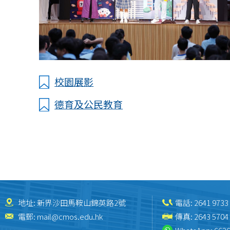
校園展影
德育及公民教育
地址: 新界沙田馬鞍山錦英路2號
電話:
2641 9733
電郵:
mail@cmos.edu.hk
傳真: 2643 5704