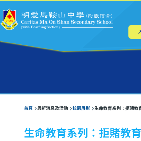
主
移至主內容
导
航
導
首頁
最新消息及活動
校園展影
生命教育系列：拒賭教
航
連
生命教育系列：拒賭教
結