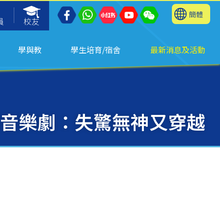
簡體
員
校友
學與教
學生培育/宿舍
最新消息及活動
音樂劇：失驚無神又穿越