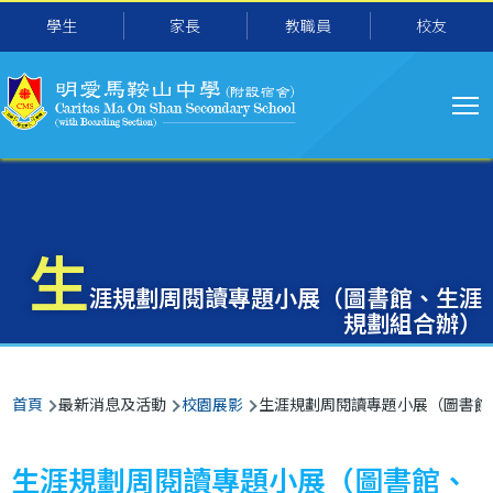
主
移至主內容
學生
家長
教職員
校友
导
航
生
涯規劃周閱讀專題小展（圖書館、生涯
規劃組合辦）
導
首頁
最新消息及活動
校園展影
生涯規劃周閱讀專題小展（圖書館
航
連
生涯規劃周閱讀專題小展（圖書館、