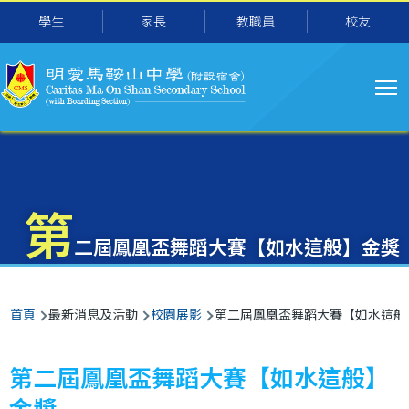
主
移至主內容
學生
家長
教職員
校友
导
航
第
二屆鳳凰盃舞蹈大賽【如水這般】金獎
導
首頁
最新消息及活動
校園展影
第二屆鳳凰盃舞蹈大賽【如水這般
航
連
第二屆鳳凰盃舞蹈大賽【如水這般】
結
金獎