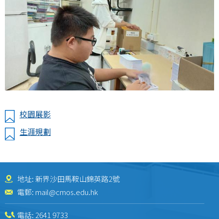
校園展影
生涯規劃
地址: 新界沙田馬鞍山錦英路2號
電郵:
mail@cmos.edu.hk
電話:
2641 9733