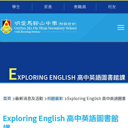
主
移至主內容
學生
家長
教職員
校友
导
航
E
XPLORING ENGLISH 高中英語圖書館課
導
首頁
最新消息及活動
校園展影
Exploring English 高中英語圖
航
連
Exploring English 高中英語圖書館
結
課