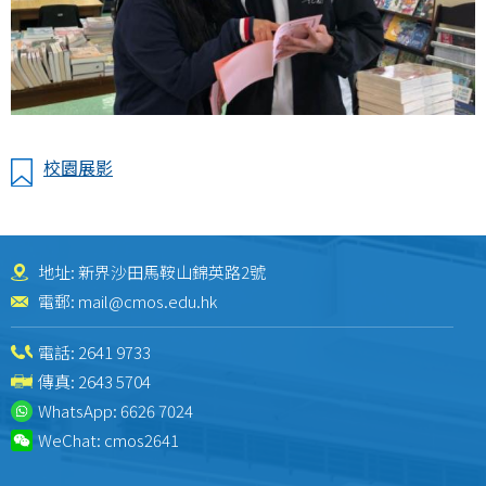
校園展影
地址: 新界沙田馬鞍山錦英路2號
電郵:
mail@cmos.edu.hk
電話:
2641 9733
傳真: 2643 5704
WhatsApp:
6626 7024
WeChat:
cmos2641