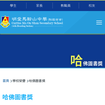
主
移至主內容
學生
家長
教職員
校友
导
航
哈
佛圖書獎
導
首頁
學校榮譽
哈佛圖書獎
航
連
哈佛圖書獎
結