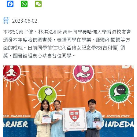
Facebook
WhatsApp
WeChat
2023-06-02
本校5C蔡子健、林淇泓和陸禹軒同學獲哈佛大學香港校友會
頒發本年度哈佛圖書獎，表揚同學在學業、服務和閱讀等方
面的成就。日前同學前往地利亞修女紀念學校(吉利徑) 領
獎，圖書館組衷心恭喜各位同學。