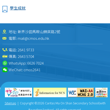
學生成就
地址: 新界沙田馬鞍山錦英路2號
電郵:
mail@cmos.edu.hk
電話:
2641 9733
傳真: 2643 5704
WhatsApp:
6626 7024
WeChat:
cmos2641
Sitemap
| Copyright ©
2026 Caritas Ma On Shan Secondary School(with
Boarding Section). All rights reserved.