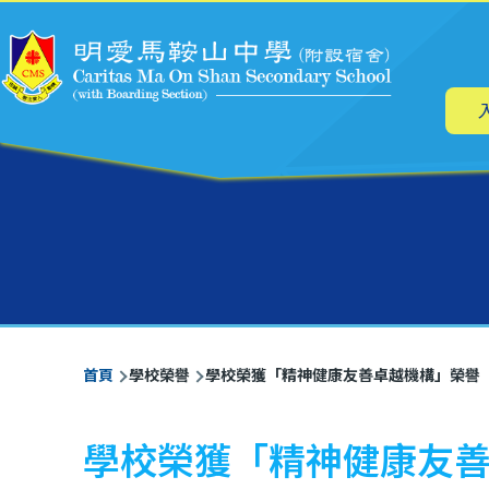
主
移至主內容
导
航
導
首頁
學校榮譽
學校榮獲「精神健康友善卓越機構」榮譽
航
連
學校榮獲「精神健康友
結