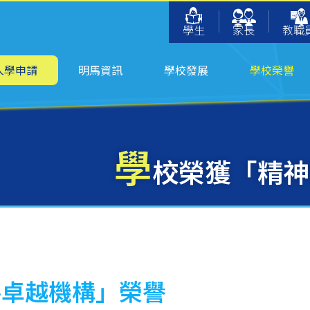
學生
家長
教職
入學申請
明馬資訊
學校發展
學校榮譽
學
校榮獲「精神
善卓越機構」榮譽