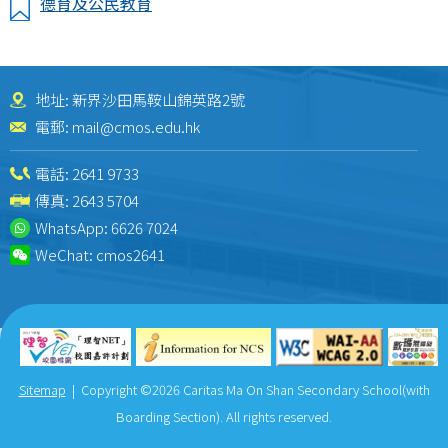
德育及公民教育
地址: 新界沙田馬鞍山錦英路2號
電郵:
mail@cmos.edu.hk
電話:
2641 9733
傳真: 2643 5704
WhatsApp:
6626 7024
WeChat:
cmos2641
Sitemap
| Copyright ©
2026 Caritas Ma On Shan Secondary School(with
Boarding Section). All rights reserved.