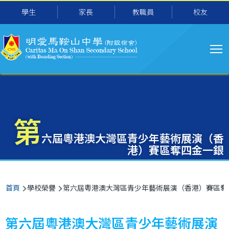
主
移至主內容
學生
家長
教職員
校友
导
航
第
六屆粵港澳大灣區青少年藝術展演（香
港）賽區奪四金一銀
導
首頁
學校榮譽
第六屆粵港澳大灣區青少年藝術展演（香港）賽區奪
航
連
第六屆粵港澳大灣區青少年藝術展演