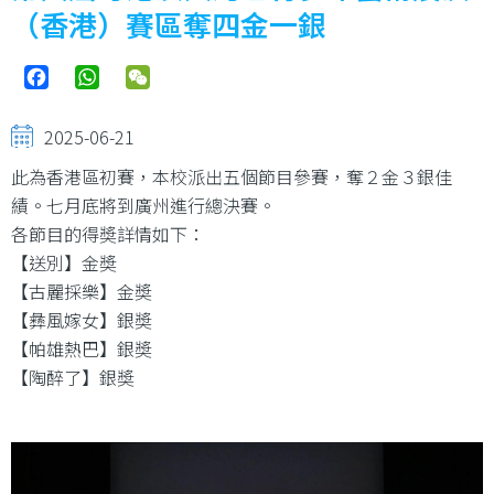
結
（香港）賽區奪四金一銀
Facebook
WhatsApp
WeChat
2025-06-21
此為香港區初賽，本校派出五個節目參賽，奪２金３銀佳
績。七月底將到廣州進行總決賽。
各節目的得奬詳情如下：
【送別】金奬
【古麗採樂】金奬
【彝風嫁女】銀奬
【帕雄熱巴】銀奬
【陶醉了】銀奬