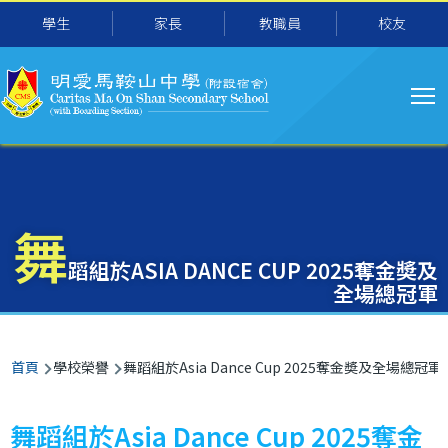
主
移至主內容
學生
家長
教職員
校友
导
航
舞
蹈組於ASIA DANCE CUP 2025奪金奬及
全場總冠軍
導
首頁
學校榮譽
舞蹈組於Asia Dance Cup 2025奪金奬及全場總冠軍
航
連
舞蹈組於Asia Dance Cup 2025奪金