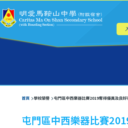
主
移至主內容
导
航
導
首頁
學校榮譽
屯門區中西樂器比賽2019奪得優異及良好
航
連
屯門區中西樂器比賽20
結