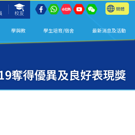
簡體
員
校友
學與教
學生培育/宿舍
最新消息及活動
19奪得優異及良好表現獎