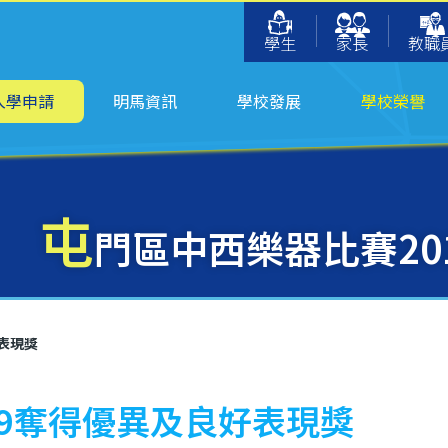
學生
家長
教職
入學申請
明馬資訊
學校發展
學校榮譽
屯
門區中西樂器比賽20
表現獎
19奪得優異及良好表現獎