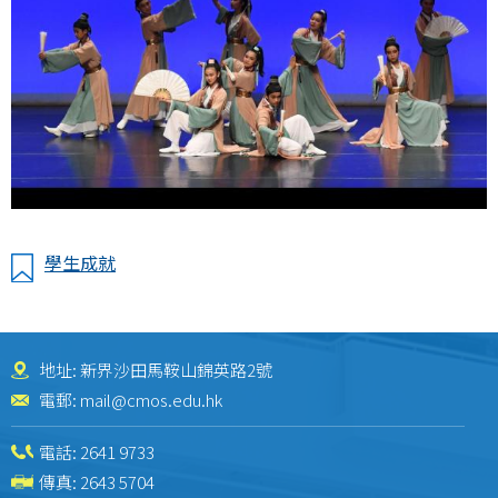
學生成就
地址: 新界沙田馬鞍山錦英路2號
電郵:
mail@cmos.edu.hk
電話:
2641 9733
傳真: 2643 5704