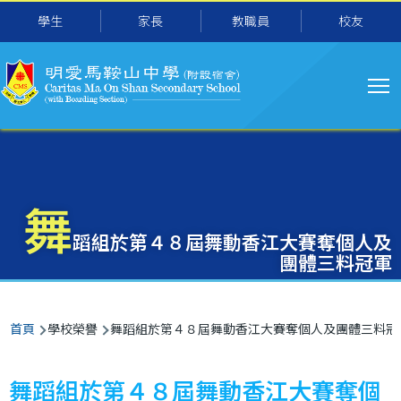
主
移至主內容
學生
家長
教職員
校友
导
航
舞
蹈組於第４８屆舞動香江大賽奪個人及
團體三料冠軍
導
首頁
學校榮譽
舞蹈組於第４８屆舞動香江大賽奪個人及團體三料冠
航
連
舞蹈組於第４８屆舞動香江大賽奪個