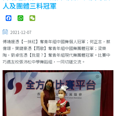
結
人及團體三料冠軍
Facebook
WhatsApp
WeChat
2021-12-07
傅靖媛憑【一抹紅】奪青年組中國舞個人冠軍；何正言，蔡
偉璟，葉鍵豪憑【雨歇】奪青年組中國舞團體冠軍；梁樂
陶，劉卓恆憑【我是？】奪青年組現代舞團體冠軍。比賽中
巧遇友校張沛松中學舞蹈組，一同切磋交流。