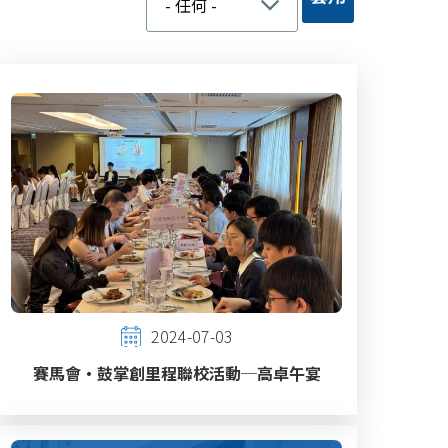
2024-07-03
賽馬會‧鼓掌創里程聯校活動─高卓午宴