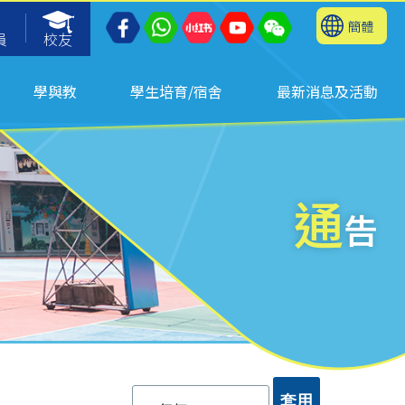
簡體
員
校友
學與教
學生培育/宿舍
最新消息及活動
通
告