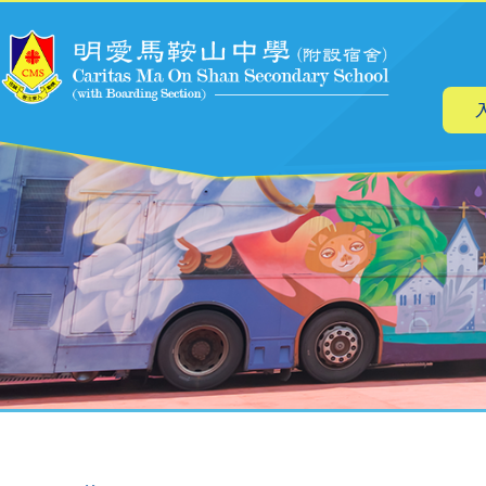
主
移至主內容
导
航
導