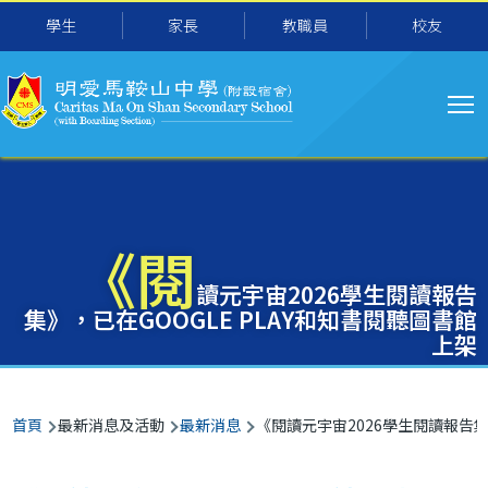
主
移至主內容
學生
家長
教職員
校友
导
航
《閱
讀元宇宙2026學生閱讀報告
集》，已在GOOGLE PLAY和知書閱聽圖書館
上架
導
首頁
最新消息及活動
最新消息
《閱讀元宇宙2026學生閱讀報告集》
航
連