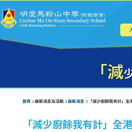
主
移至主內容
导
航
「減
導
首頁
最新消息及活動
最新消息
「減少廚餘我有計」全港
航
連
「減少廚餘我有計」全港
結