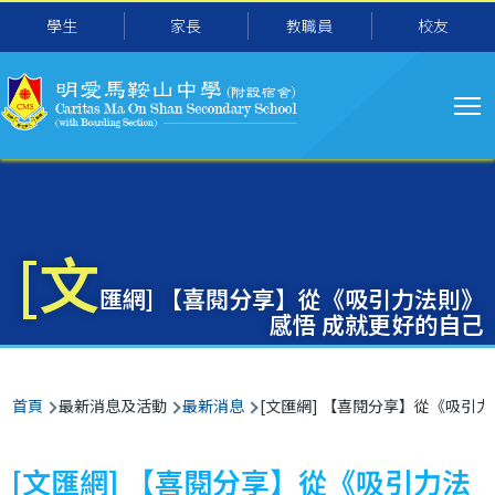
主
移至主內容
學生
家長
教職員
校友
导
航
[文
匯網] 【喜閱分享】從《吸引力法則》
感悟 成就更好的自己
導
首頁
最新消息及活動
最新消息
[文匯網] 【喜閱分享】從《吸引
航
連
[文匯網] 【喜閱分享】從《吸引力法