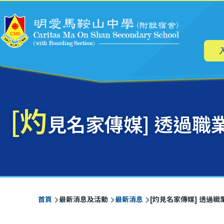
主
移至主內容
导
航
[灼
見名家傳媒] 透過職
導
首頁
最新消息及活動
最新消息
[灼見名家傳媒] 透過
航