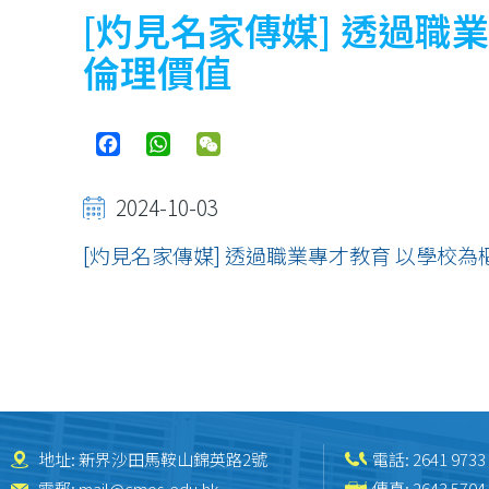
連
[灼見名家傳媒] 透過職
結
倫理價值
Facebook
WhatsApp
WeChat
2024-10-03
[灼見名家傳媒] 透過職業專才教育 以學校
地址: 新界沙田馬鞍山錦英路2號
電話:
2641 9733
電郵:
mail@cmos.edu.hk
傳真: 2643 5704