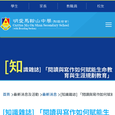
主
移至主內容
學生
家長
教職員
校友
导
航
[知
識雜誌] 「閱讀與寫作如何賦能生命教
育與生涯規劃教育」
導
首頁
最新消息及活動
最新消息
[知識雜誌] 「閱讀與寫作如何賦
航
連
[知識雜誌] 「閱讀與寫作如何賦能生