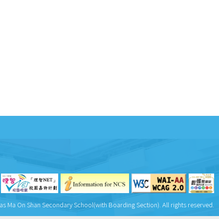
as Ma On Shan Secondary School(with Boarding Section). All rights reserved.