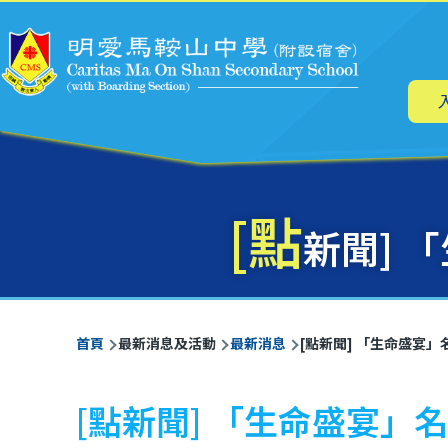
主
移至主內容
导
航
[點
新聞] 
導
首頁
最新消息及活動
最新消息
[點新聞] 「生命盛宴
航
連
[點新聞] 「生命盛宴
結