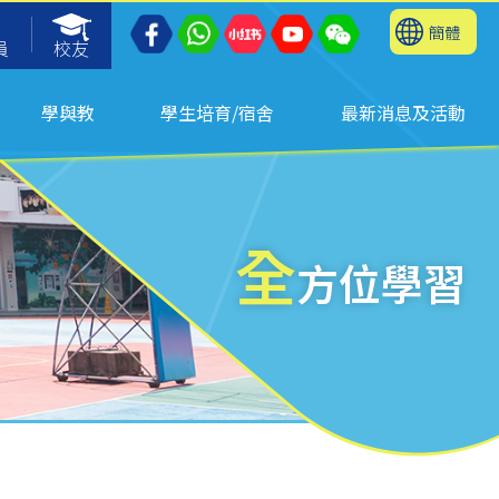
簡體
員
校友
學與教
學生培育/宿舍
最新消息及活動
全
方位學習