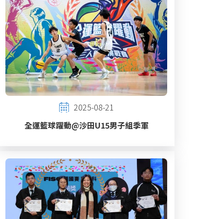
2025-08-21
全運籃球躍動@沙田U15男子組季軍