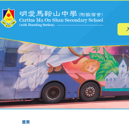
主
移至主內容
导
航
導
首頁
航