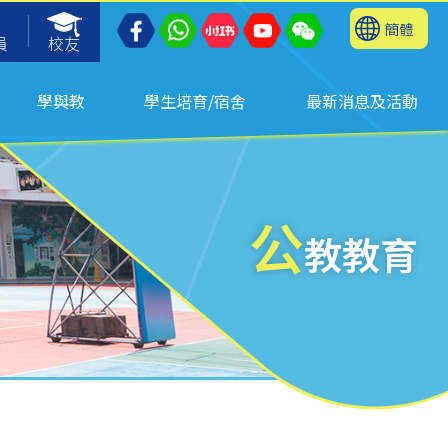
簡體
員
校友
學與教
學生培育/宿舍
最新消息及活動
公
教教育