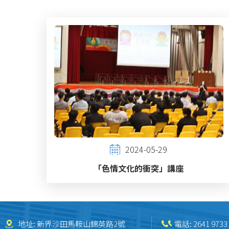
連
結
2024-05-29
「色情文化的衝突」講座
地址: 新界沙田馬鞍山錦英路2號
電話:
2641 9733