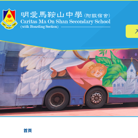
主
移至主內容
导
航
導
首頁
航