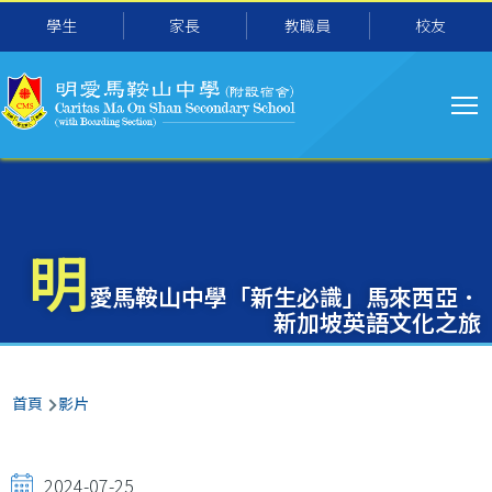
主
移至主內容
學生
家長
教職員
校友
导
航
明
愛馬鞍山中學「新生必識」馬來西亞．
新加坡英語文化之旅
導
首頁
影片
航
連
2024-07-25