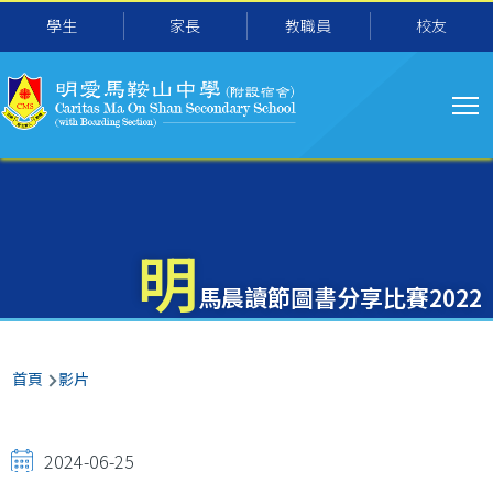
主
移至主內容
學生
家長
教職員
校友
导
航
明
馬晨讀節圖書分享比賽2022
導
首頁
影片
航
連
2024-06-25
結