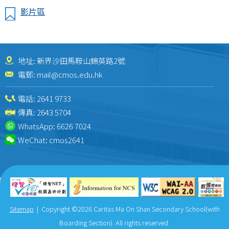
影片區
地址: 新界沙田馬鞍山錦英路2號
電郵:
mail@cmos.edu.hk
電話:
2641 9733
傳真: 2643 5704
WhatsApp:
6626 7024
WeChat:
cmos2641
Sitemap
| Copyright ©
2026 Caritas Ma On Shan Secondary School(with
Boarding Section). All rights reserved.