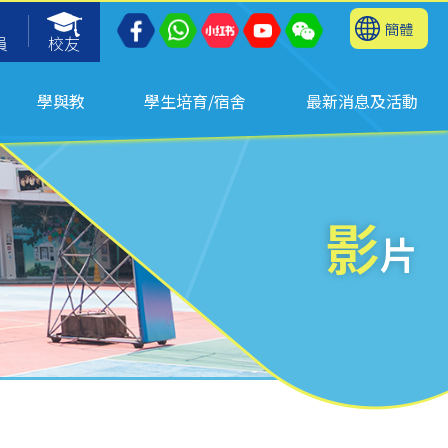
簡體
員
校友
學與教
學生培育/宿舍
最新消息及活動
影
片