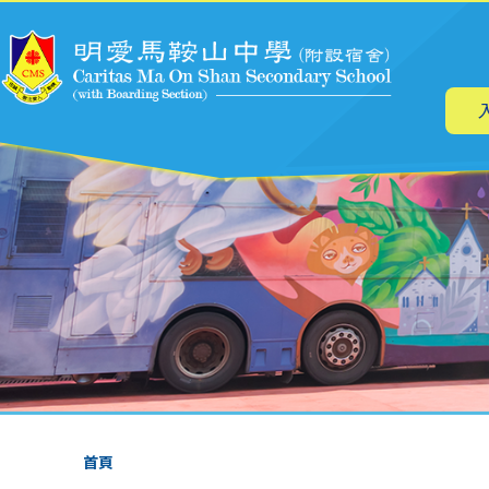
主
移至主內容
导
航
導
首頁
航