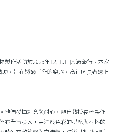
作活動於2025年12月9日圓滿舉行。本次
慨贊助，旨在透過手作的樂趣，為社區長者送上
師」。他們發揮創意與耐心，親自教授長者製作
們亦全情投入，專注於色彩的搭配與材料的
不時傳來歡笑聲與交流聲，洋溢著祖孫同樂