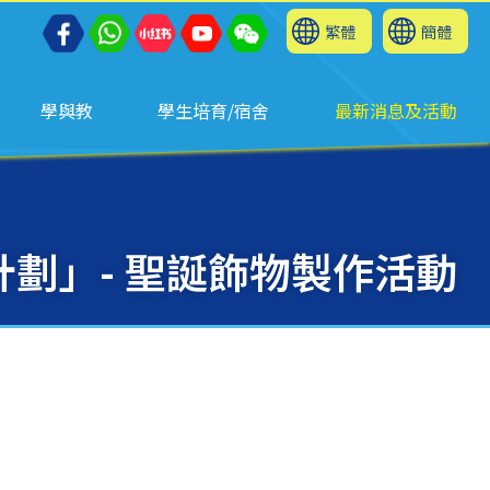
繁體
簡體
學與教
學生培育/宿舍
最新消息及活動
劃」- 聖誕飾物製作活動