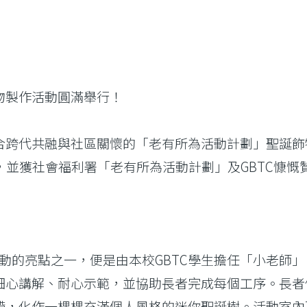
物製作活動圓滿舉行！
跨代共融與社區關懷的「老有所為活動計劃」聖誕飾物製
合辦，並獲社會福利署「老有所為活動計劃」及GBTC慷
。活動的亮點之一，便是由本校GBTC學生擔任「小老
細心講解、耐心示範，並協助長者完成每個工序。長者
帶，化作一棵棵充滿個人風格的迷你聖誕樹。活動室內