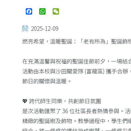
Facebook
WhatsApp
WeChat
2025-12-09
燃亮希望，溫暖聖誕：「老有所為」聖誕飾
在充滿溫馨與祝福的聖誕佳節前夕，一場結合
活動由本校與沙田關愛隊 (富龍區) 攜手
節日的關懷與溫暖。
💖 跨代師生同樂，共創節日氛圍
是次活動匯聚了 36 位社區長者熱情參與
精緻的聖誕樹及飾物。教學過程中，學生們
組合，將一條條的鐵絲扭成樹葉、一條條彩