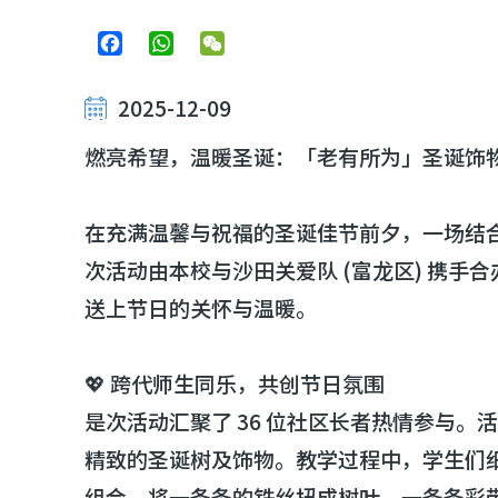
Facebook
WhatsApp
WeChat
2025-12-09
燃亮希望，温暖圣诞：「老有所为」圣诞饰
在充满温馨与祝福的圣诞佳节前夕，一场结合
次活动由本校与沙田关爱队 (富龙区) 携
送上节日的关怀与温暖。
💖 跨代师生同乐，共创节日氛围
是次活动汇聚了 36 位社区长者热情参与
精致的圣诞树及饰物。教学过程中，学生们
组合，将一条条的铁丝扭成树叶、一条条彩