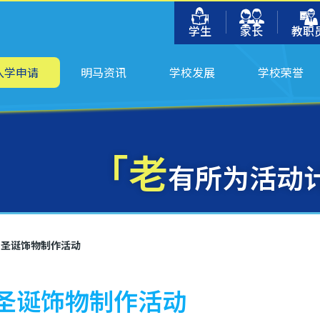
学生
家长
教职
入学申请
明马资讯
学校发展
学校荣誉
「老
有所为活动计
 圣诞饰物制作活动
 圣诞饰物制作活动