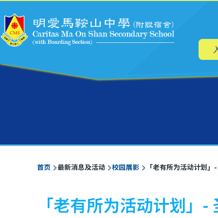
主
跳转到主要内容
导
航
面
首页
最新消息及活动
校园展影
「老有所为活动计划」-
包
屑
「老有所为活动计划」-