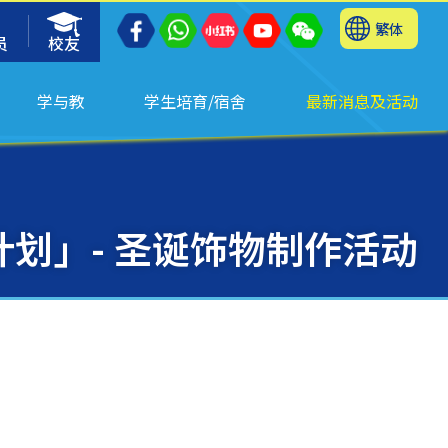
繁体
员
校友
学与教
学生培育/宿舍
最新消息及活动
划」- 圣诞饰物制作活动