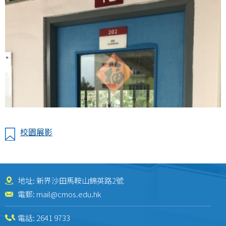
校園展影
地址: 新界沙田馬鞍山錦英路2號
電郵:
mail@cmos.edu.hk
電話:
2641 9733