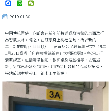
Facebook
WhatsApp
WeChat
2019-01-30
中國傳統習俗一向都會在新年前將邋遢及污穢的東西及行
為習慣去除，隨之，在紅紙寫上祝福語句，祈求新的一
年，新的開始，事事順利。 德育及公民教育組已於2019年
1月30日舉辦「迎春接福賀新春」大掃除活動。各班自行
清潔課室，包括清潔抽屜、教師桌及電腦檯等，去舊迎
新；另亦已派發3張紅紙，用作寫上 各班的心願及祝福，
張貼於課室壁報上，祈求上主祝福。