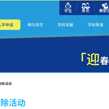
学生
家长
教职
入学申请
明马资讯
学校发展
学校荣誉
「迎
春
扫除活动
扫除活动