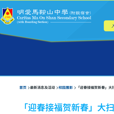
主
跳转到主要内容
导
航
面
首页
最新消息及活动
校园展影
「迎春接福贺新春」大
包
屑
「迎春接福贺新春」大