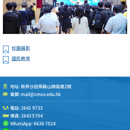
校園展影
國民教育
地址: 新界沙田馬鞍山錦英路2號
電郵:
mail@cmos.edu.hk
電話:
2641 9733
傳真: 2643 5704
WhatsApp:
6626 7024