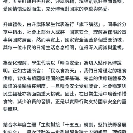
禮，五星紅旗冉冉升起、迎風飄揚，現場氣氛莊重而肅穆，
愛國情懷油然而生，充分體現對國家的尊重與熱愛。
升旗禮後，由升旗隊學生代表進行「旗下講話」。同學於分
享中指出，社會上部分人或將「國家安全」理解為僅限於軍
事與國防層面，然而事實上，國家安全涵蓋多個重要領域，
與每一位市民的日常生活息息相關，值得深入認識與重視。
為深化理解，學生代表以「糧食安全」為切入點作具體說
明。正如古語所言：「民以食為天」，我們日常穩定的糧食
供應，背後有賴國家穩固的農業基礎、完善的供應鏈體系及
嚴謹的檢驗檢疫制度。一旦糧食安全受到威脅，社會穩定與
民生福祉亦將面臨重大挑戰。因此，在日常生活中培養珍惜
食物、減少浪費的習慣，正是以實際行動支持國家安全的重
要體現。
結合本年度主題「主動對接『十五五』規劃，堅持統籌發展
和安全」，是次活動進一步引導學生建立宏觀視野，理解發