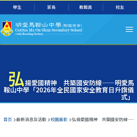
主
跳转到主要内容
學生
家長
教職員
校友
导
航
弘
揚愛國精神 共築國安防線——明愛馬
鞍山中學「2026年全民國家安全教育日升旗儀
式」
面
首页
最新消息及活動
校園展影
弘揚愛國精神 共築國安防線——明
包
屑