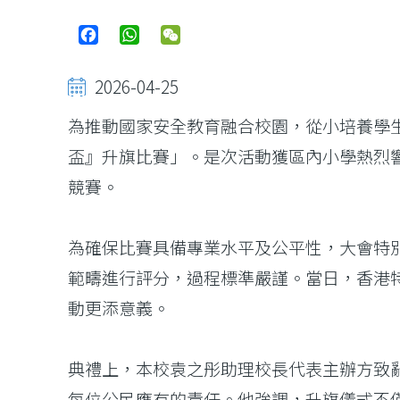
Facebook
WhatsApp
WeChat
2026-04-25
為推動國家安全教育融合校園，從小培養學生
盃』升旗比賽」。是次活動獲區內小學熱烈響
競賽。
為確保比賽具備專業水平及公平性，大會特別
範疇進行評分，過程標準嚴謹。當日，香港特
動更添意義。
典禮上，本校袁之彤助理校長代表主辦方致
每位公民應有的責任。他強調，升旗儀式不