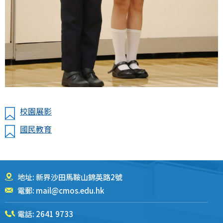
校園展影
國民教育
地址: 新界沙田馬鞍山錦英路2號
電郵:
mail@cmos.edu.hk
電話:
2641 9733