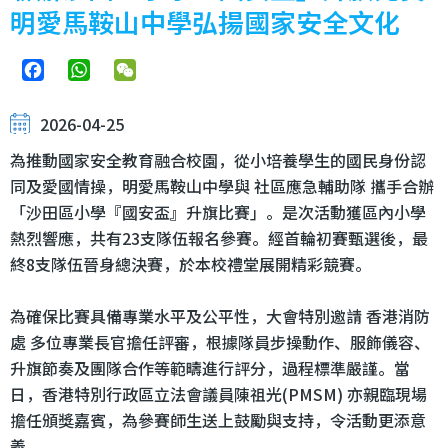
明愛馬鞍山中學弘揚國家安全文化
Facebook
WhatsApp
WeChat
2026-04-25
為推動國家安全教育融合校園，從小培養學生的國民身份認
同及愛國情操，明愛馬鞍山中學與 社區應急輔助隊 攜手合辦
「沙田區小學『國安盃』升旗比賽」。是次活動獲區內小學
熱烈響應，共有23支隊伍報名參賽。經首輪初賽甄選後，最
終8支隊伍晉身總決賽，於本校禮堂展開精彩競賽。
為確保比賽具備專業水平及公平性，大會特別邀請 香港消防
處 多位專業長官擔任評審，根據隊員步操動作、服飾儀容、
升旗節奏及團隊合作等範疇進行評分，過程標準嚴謹。當
日，香港特別行政區立法會議員陳祖光(PMSM) 亦親臨現場
擔任頒獎嘉賓，為參賽師生送上鼓勵與支持，令活動更添意
義。