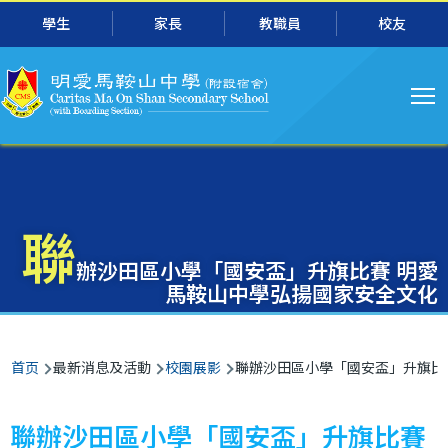
主
跳转到主要内容
學生
家長
教職員
校友
导
航
聯
辦沙田區小學「國安盃」升旗比賽 明愛
馬鞍山中學弘揚國家安全文化
面
首页
最新消息及活動
校園展影
聯辦沙田區小學「國安盃」升旗比
包
屑
聯辦沙田區小學「國安盃」升旗比賽