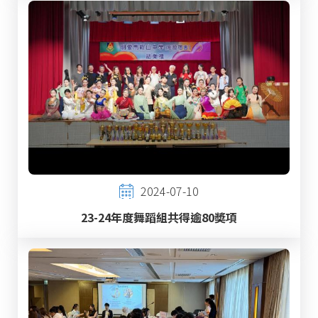
2024-07-10
23-24年度舞蹈組共得逾80奬項