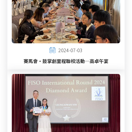
2024-07-03
賽馬會‧鼓掌創里程聯校活動─高卓午宴