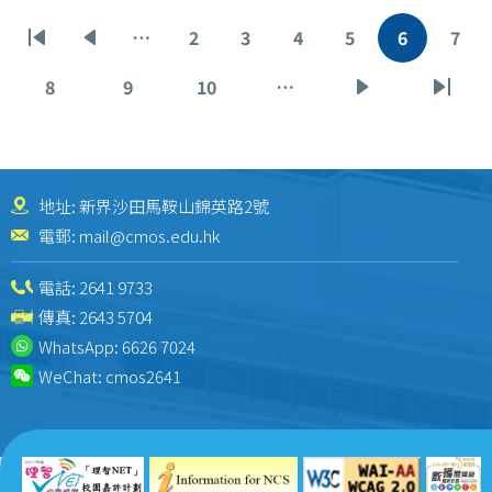
Pagination
…
2
3
4
5
6
7
First
Previous
Page
Page
Page
Page
Current
Pag
page
page
page
8
9
10
…
Page
Page
Page
Next
Last
page
page
地址: 新界沙田馬鞍山錦英路2號
電郵:
mail@cmos.edu.hk
電話:
2641 9733
傳真: 2643 5704
WhatsApp:
6626 7024
WeChat:
cmos2641