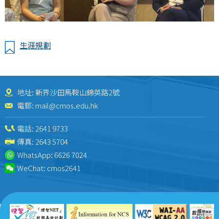
生涯規劃
地址: 新界沙田馬鞍山錦英路2號
電郵:
mail@cmos.edu.hk
電話:
2641 9733
傳真: 2643 5704
WhatsApp:
6626 7024
WeChat:
cmos2641