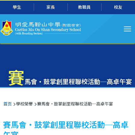
主
跳转到主要内容
學生
家長
教職員
校友
导
航
賽
馬會‧鼓掌創里程聯校活動─高卓午宴
面
首页
學校榮譽
賽馬會‧鼓掌創里程聯校活動─高卓午宴
包
屑
賽馬會‧鼓掌創里程聯校活動─高卓
午宴