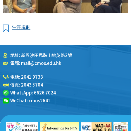
生涯規劃
地址: 新界沙田馬鞍山錦英路2號
電郵:
mail@cmos.edu.hk
電話:
2641 9733
傳真: 2643 5704
WhatsApp:
6626 7024
WeChat:
cmos2641