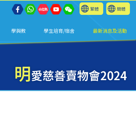
繁體
簡體
學與教
學生培育/宿舍
最新消息及活動
明
愛慈善賣物會2024