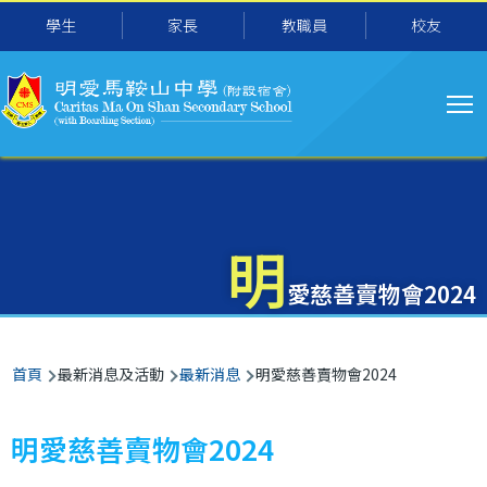
主
移至主內容
學生
家長
教職員
校友
导
航
明
愛慈善賣物會2024
導
首頁
最新消息及活動
最新消息
明愛慈善賣物會2024
航
連
明愛慈善賣物會2024
結