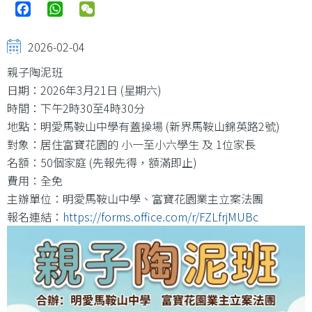
Facebook
WhatsApp
WeChat
2026-02-04
親子陶泥班
日期：2026年3月21日 (星期六)
時間：下午2時30至4時30分
地點：明愛馬鞍山中學有蓋操場 (新界馬鞍山錦英路2號)
對象：居住富寶花園的 小一至小六學生 及 1位家長
名額：50個家庭 (先報先得，額滿即止)
費用：全免
主辦單位：明愛馬鞍山中學、富寶花園業主立案法團
報名連結：
https://forms.office.com/r/FZLfrjMUBc