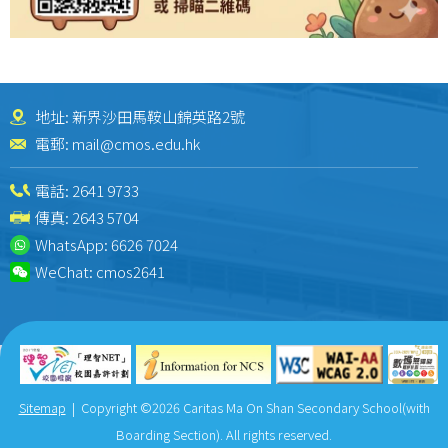
地址: 新界沙田馬鞍山錦英路2號
電郵:
mail@cmos.edu.hk
電話:
2641 9733
傳真: 2643 5704
WhatsApp:
6626 7024
WeChat:
cmos2641
Sitemap
| Copyright ©
2026 Caritas Ma On Shan Secondary School(with
Boarding Section). All rights reserved.