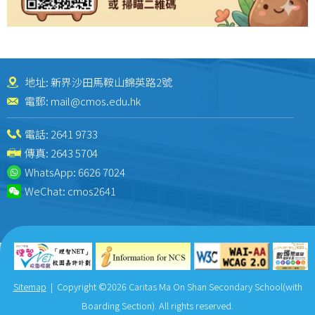
地址: 新界沙田馬鞍山錦英路2號
電郵:
mail@cmos.edu.hk
電話:
2641 9733
傳真: 2643 5704
WhatsApp:
6626 7024
WeChat:
cmos2641
Sitemap
| Copyright ©
2026 Caritas Ma On Shan Secondary School(with
Boarding Section). All rights reserved.