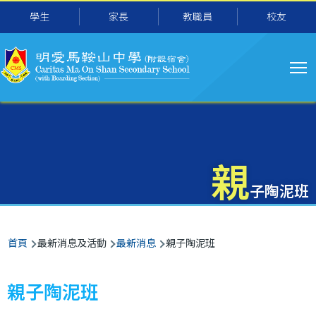
主
移至主內容
學生
家長
教職員
校友
导
航
親
子陶泥班
導
首頁
最新消息及活動
最新消息
親子陶泥班
航
連
親子陶泥班
結