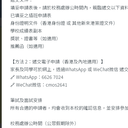
填妥申請表後，請於校務處辦公時間內，親臨遞交以下資
已填妥之插班申請表
身份證明文件（香港身份證 或 其他新來港簽證文件）
學校成績表副本
獎狀、證書等（如適用）
校
推薦函（如適用）
園視頻
【方法 2：遞交電子申請（香港及內地適用）】
家長及同學可於網上，透過WhatsApp 或 WeChat微
🔗 WhatsApp：6626 7024
🔗 WeChat微信：cmos2641
筆試及面試安排
所有合適的申請者，均會收到本校的確認信息，並安排參
校務處辦公時間（公眾假期除外）