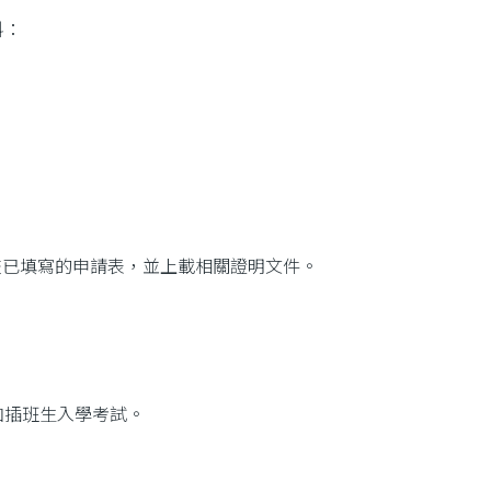
料：
更多
信 遞交已填寫的申請表，並上載相關證明文件。
加插班生入學考試。