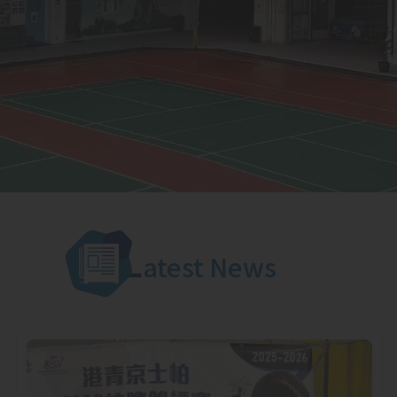
L
atest News