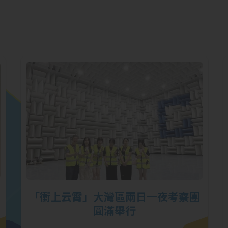
「衝上云霄」大灣區兩日一夜考察團
圓滿舉行