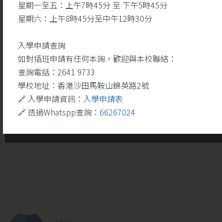
星期一至五：上午7時45分 至 下午5時45分
星期六：上午8時45分至中午12時30分
入學申請查詢
如對插班申請有任何本詢，歡迎與本校聯絡：
查詢電話：2641 9733
學校地址：香港沙田馬鞍山錦英路2號
🔗 入學申請資訊：
入學申請表
🔗 透過Whatspp查詢：
66267024