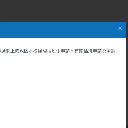
透過網上或親臨本校辦理插班生申請。有關插班申請及筆試
13
[明愛情報第59期精選文章]
沐浴生命恩典 活出豐盛人生
5 月