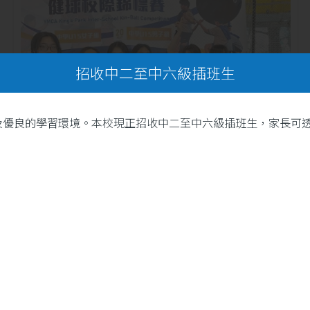
招收中二至中六級插班生
及優良的學習環境。本校現正招收中二至中六級插班生，家長可
20
本校健球隊再創佳績！汗水
鑄就輝煌，團結成就夢想
5 月
。