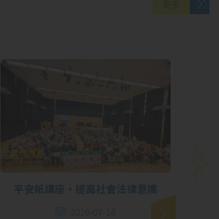
更多
06
「『童』話歷史：
5 月
全港中學生中國歷
史文化活動網上閱
讀獎勵計劃」獲取
殊榮
29
第62屆學校舞蹈節
4 月
優勝者表演暨頒奬
平安紙講座‧提高社會法律意識
「學
禮
2026-07-18