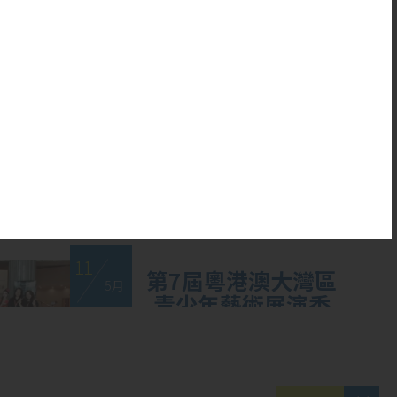
20
本校健球隊再創佳
5 月
績！汗水鑄就輝
煌，團結成就夢想
11
第7屆粵港澳大灣區
5 月
青少年藝術展演香
港賽區：兩項金奬