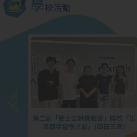
學
校活動
戰賽】
第二屆「衝上云銷挑戰賽」聯校「馬
榮
來西亞遊學之旅」(四日三夜)