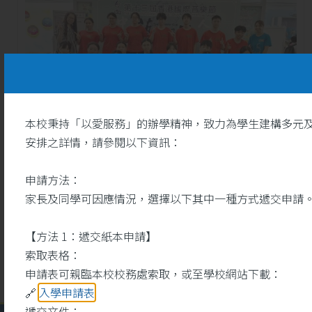
本校秉持「以愛服務」的辦學精神，致力為學生建構多元
安排之詳情，請參閱以下資訊：
26
聖詠團於藝韻盃2026奪一等
申請方法：
奬
5 月
家長及同學可因應情況，選擇以下其中一種方式遞交申請
【方法 1：遞交紙本申請】
索取表格：
申請表可親臨本校校務處索取，或至學校網站下載：
🔗
入學申請表
遞交文件：