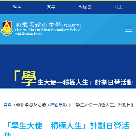
主
移至主內容
學生
家長
教職員
校友
导
航
「學
生大使─積極人生」計劃日營活動
導
首頁
最新消息及活動
校園展影
「學生大使─積極人生」計劃日營
航
連
「學生大使─積極人生」計劃日營活
結
動