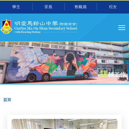
主
移至主內容
學生
家長
教職員
校友
导
航
訓
輔工作
導
首頁
航
連
結