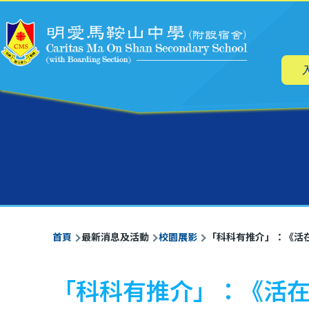
主
移至主內容
导
航
導
首頁
最新消息及活動
校園展影
「科科有推介」：《活在
航
連
「科科有推介」：《活在
結