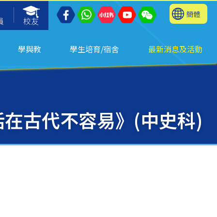
簡體
員
校友
學與教
學生培育/宿舍
最新消息及活動
在古代不容易》(中史科)