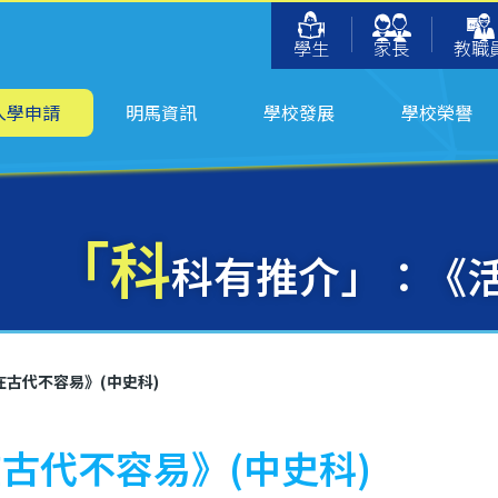
學生
家長
教職
入學申請
明馬資訊
學校發展
學校榮譽
「科
科有推介」：《活
古代不容易》(中史科)
古代不容易》(中史科)