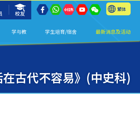
繁体
员
校友
学与教
学生培育/宿舍
最新消息及活动
在古代不容易》(中史科)