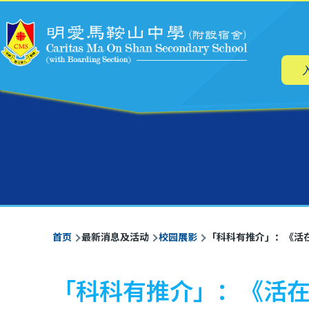
主
跳转到主要内容
导
航
面
首页
最新消息及活动
校园展影
「科科有推介」：《活在
包
屑
「科科有推介」：《活在