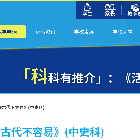
学生
家长
教职
入学申请
明马资讯
学校发展
学校荣誉
「科
科有推介」：《活
古代不容易》(中史科)
古代不容易》(中史科)