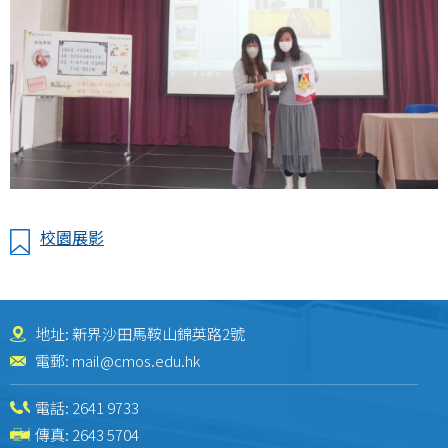
校園展影
地址: 新界沙田馬鞍山錦英路2號
電郵:
mail@cmos.edu.hk
電話:
2641 9733
傳真: 2643 5704