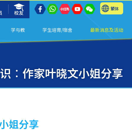
繁体
员
校友
学与教
学生培育/宿舍
最新消息及活动
笔识︰作家叶晓文小姐分享
文小姐分享