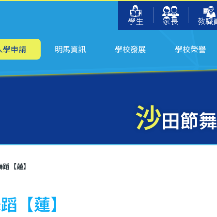
學生
家長
教職
入學申請
明馬資訊
學校發展
學校榮譽
沙
田節舞
舞蹈【蓮】
舞蹈【蓮】