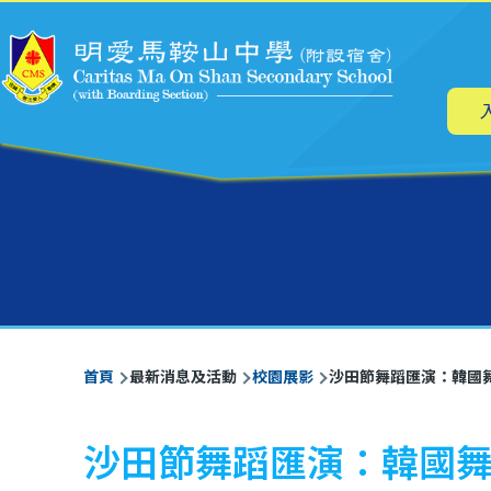
主
移至主內容
导
航
導
首頁
最新消息及活動
校園展影
沙田節舞蹈匯演：韓國
航
連
沙田節舞蹈匯演：韓國
結