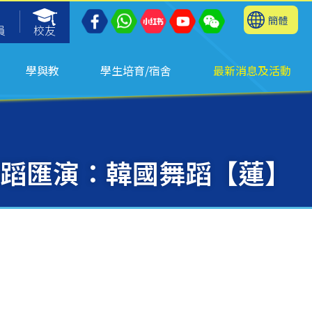
簡體
員
校友
學與教
學生培育/宿舍
最新消息及活動
蹈匯演：韓國舞蹈【蓮】