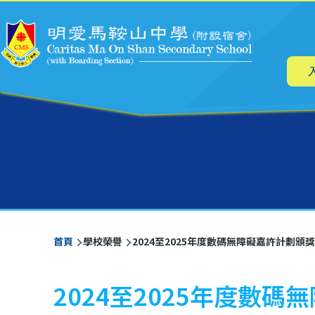
主
移至主內容
导
航
導
首頁
學校榮譽
2024至2025年度數碼無障礙嘉許計劃頒
航
連
2024至2025年度數
結