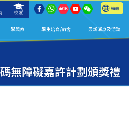
簡體
員
校友
學與教
學生培育/宿舍
最新消息及活動
度數碼無障礙嘉許計劃頒獎禮