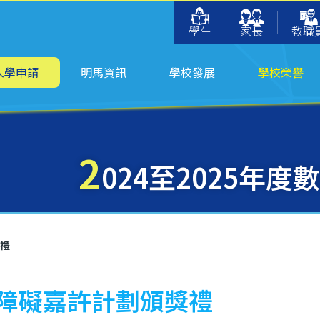
學生
家長
教職
入學申請
明馬資訊
學校發展
學校榮譽
2
024至2025年
獎禮
碼無障礙嘉許計劃頒獎禮